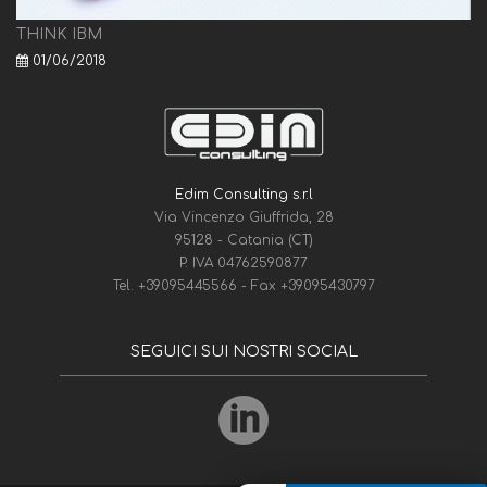
THINK IBM
01/06/2018
Edim Consulting s.r.l
Via Vincenzo Giuffrida, 28
95128 - Catania (CT)
P. IVA 04762590877
Tel.
+39095445566
- Fax
+39095430797
SEGUICI SUI NOSTRI SOCIAL