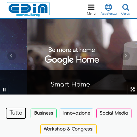
Toggle
navigation
Menu
Assistenza
Cerca
Smart Home
Tutto
Business
Innovazione
Social Media
Workshop & Congressi