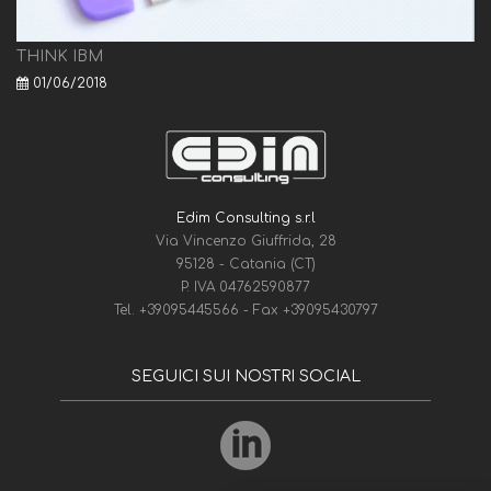
THINK IBM
01/06/2018
Edim Consulting s.r.l
Via Vincenzo Giuffrida, 28
95128 - Catania (CT)
P. IVA 04762590877
Tel.
+39095445566
- Fax
+39095430797
SEGUICI SUI NOSTRI SOCIAL