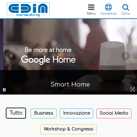
Toggle
navigation
Menu
Assistenza
Cerca
Smart Home
Tutto
Business
Innovazione
Social Media
Workshop & Congressi