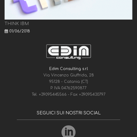
THINK IBM
01/06/2018
Edim Consulting s.r.l
Via Vincenzo Giuffrida, 28
95128 - Catania (CT)
P. IVA 04762590877
Tel.
+39095445566
- Fax
+39095430797
SEGUICI SUI NOSTRI SOCIAL