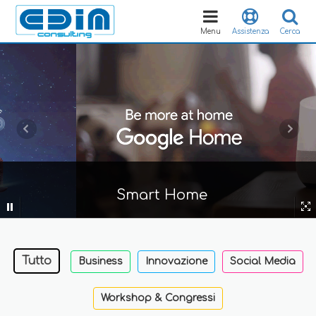
Toggle
navigation
Menu
Assistenza
Cerca
Smart Home
Tutto
Business
Innovazione
Social Media
Workshop & Congressi