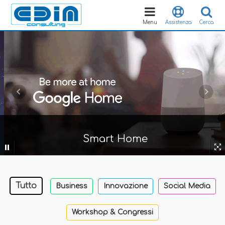
Toggle
navigation
Menu
Assistenza
Cerca
Smart Home
Tutto
Business
Innovazione
Social Media
Workshop & Congressi