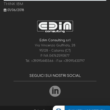
THINK IBM
01/06/2018
Edim Consulting s.r.l
Via Vincenzo Giuffrida, 28
95128 - Catania (CT)
P. IVA 04762590877
Tel.
+39095445566
- Fax
+39095430797
SEGUICI SUI NOSTRI SOCIAL