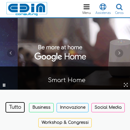
Toggle
navigation
Menu
Assistenza
Cerca
Smart Home
Tutto
Business
Innovazione
Social Media
Workshop & Congressi