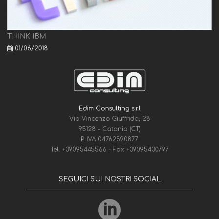
THINK IBM
01/06/2018
Edim Consulting s.r.l
Via Vincenzo Giuffrida, 28
95128 - Catania (CT)
P. IVA 04762590877
Tel.
+39095445566
- Fax
+39095430797
SEGUICI SUI NOSTRI SOCIAL