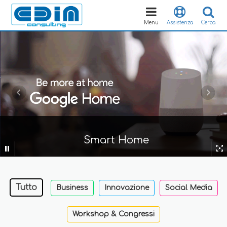
Toggle
navigation
Menu
Assistenza
Cerca
Smart Home
Tutto
Business
Innovazione
Social Media
Workshop & Congressi