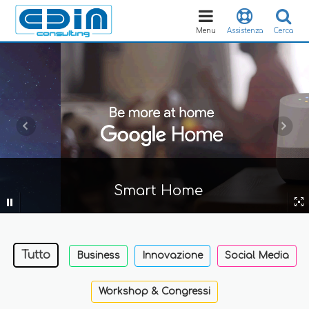
Toggle
navigation
Menu
Assistenza
Cerca
Smart Home
Tutto
Business
Innovazione
Social Media
Workshop & Congressi