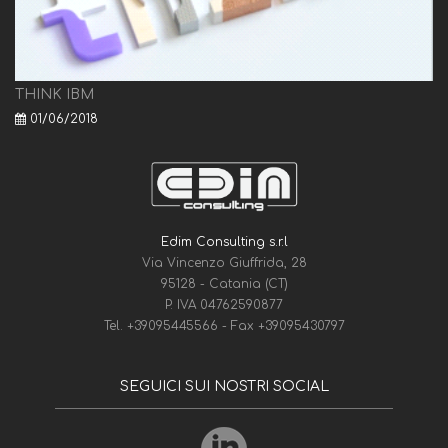
THINK IBM
01/06/2018
Edim Consulting s.r.l
Via Vincenzo Giuffrida, 28
95128 - Catania (CT)
P. IVA 04762590877
Tel.
+39095445566
- Fax
+39095430797
SEGUICI SUI NOSTRI SOCIAL