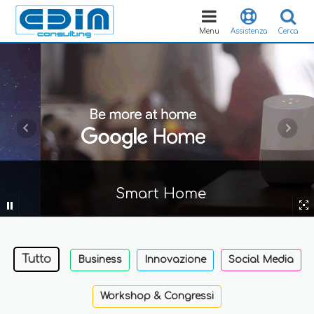
Toggle
navigation
Menu
Assistenza
Cerca
Smart Home
Tutto
Business
Innovazione
Social Media
Workshop & Congressi