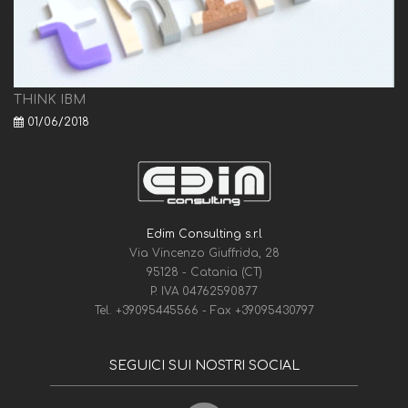
THINK IBM
01/06/2018
Edim Consulting s.r.l
Via Vincenzo Giuffrida, 28
95128 - Catania (CT)
P. IVA 04762590877
Tel.
+39095445566
- Fax
+39095430797
SEGUICI SUI NOSTRI SOCIAL