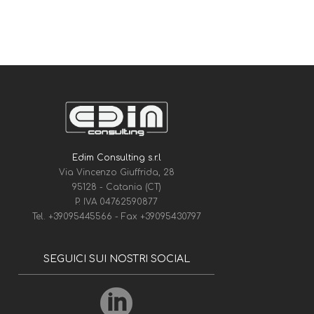
Edim Consulting s.r.l
Via Vincenzo Giuffrida, 28
95128 - Catania (CT)
P. IVA 04762590877
Tel.
+39095445566
- Fax
+39095430797
SEGUICI SUI NOSTRI SOCIAL