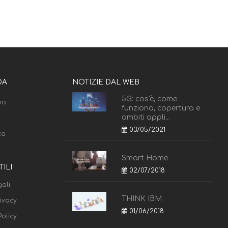
DA
NOTIZIE DAL WEB
5G: cos'è, come
mo
funziona, copertura e
ambiti appli...
03/05/2021
za
Smart Home
TILI
02/07/2018
ali
THINK IBM
rivacy
01/06/2018
olicy