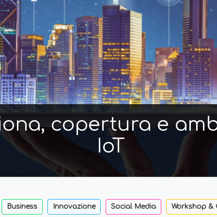
iona, copertura e ambi
IoT
Business
Innovazione
Social Media
Workshop & 