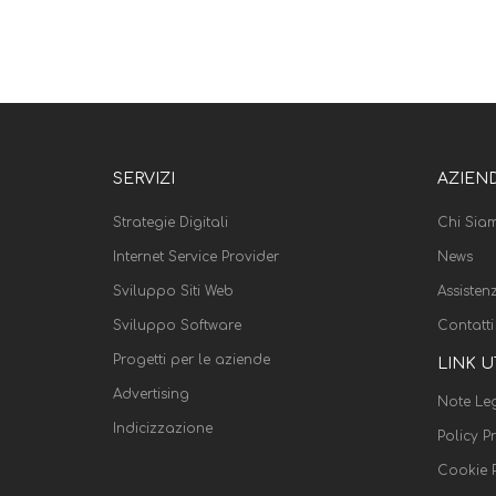
SERVIZI
AZIEN
Strategie Digitali
Chi Sia
Internet Service Provider
News
Sviluppo Siti Web
Assisten
Sviluppo Software
Contatti
Progetti per le aziende
LINK U
Advertising
Note Leg
Indicizzazione
Policy P
Cookie P