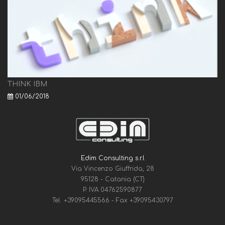
THINK IBM
01/06/2018
Edim Consulting s.r.l
Via Vincenzo Giuffrida, 28
95128 - Catania (CT)
P. IVA 04762590877
Tel.
+39095445566
- Fax
+39095430797