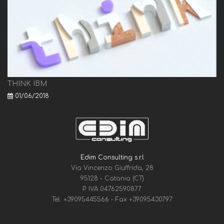
THINK IBM
01/06/2018
Edim Consulting s.r.l
Via Vincenzo Giuffrida, 28
95128 - Catania (CT)
P. IVA 04762590877
Tel.
+39095445566
- Fax
+39095430797