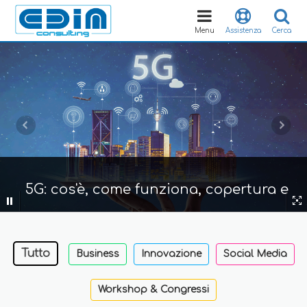
Toggle
navigation
Menu
Assistenza
Cerca
5G: cos'è, come funziona, copertura e
ambiti applicativi di 5G e IoT
Tutto
Business
Innovazione
Social Media
Workshop & Congressi