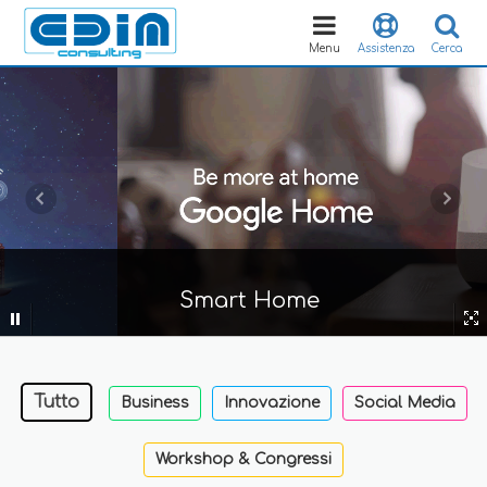
Toggle
navigation
Menu
Assistenza
Cerca
Smart Home
Tutto
Business
Innovazione
Social Media
Workshop & Congressi