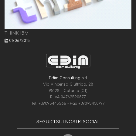
THINK IBM
01/06/2018
Edim Consulting s.r.l
Via Vincenzo Giuffrida, 28
95128 - Catania (CT)
P. IVA 04762590877
Tel.
+39095445566
- Fax
+39095430797
SEGUICI SUI NOSTRI SOCIAL