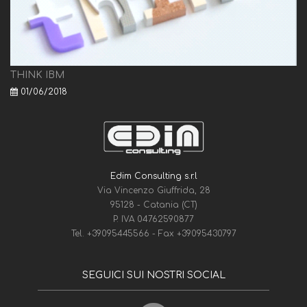
THINK IBM
01/06/2018
Edim Consulting s.r.l
Via Vincenzo Giuffrida, 28
95128 - Catania (CT)
P. IVA 04762590877
Tel.
+39095445566
- Fax
+39095430797
SEGUICI SUI NOSTRI SOCIAL