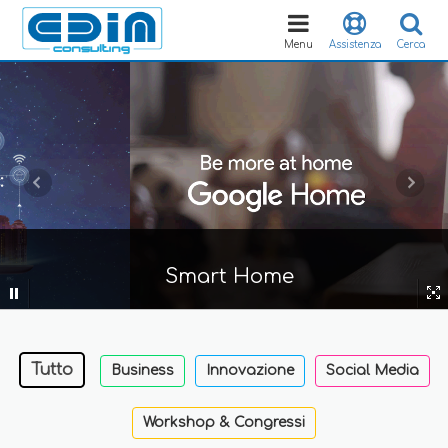
Toggle
navigation
Menu
Assistenza
Cerca
Smart Home
Tutto
Business
Innovazione
Social Media
Workshop & Congressi