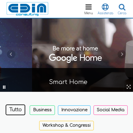
Toggle
navigation
Menu
Assistenza
Cerca
Smart Home
Tutto
Business
Innovazione
Social Media
Workshop & Congressi