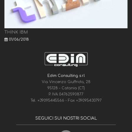
THINK IBM
01/06/2018
Edim Consulting s.r.l
Via Vincenzo Giuffrida, 28
95128 - Catania (CT)
P. IVA 04762590877
Tel.
+39095445566
- Fax
+39095430797
SEGUICI SUI NOSTRI SOCIAL