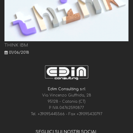
THINK IBM
01/06/2018
Edim Consulting s.r.l
Via Vincenzo Giuffrida, 28
95128 - Catania (CT)
P. IVA 04762590877
Tel.
+39095445566
- Fax
+39095430797
SEGUICI SUI NOSTRI SOCIAL