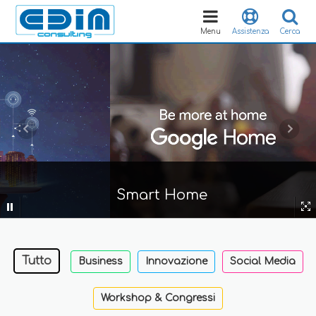
Toggle
navigation
Menu
Assistenza
Cerca
Smart Home
Tutto
Business
Innovazione
Social Media
Workshop & Congressi