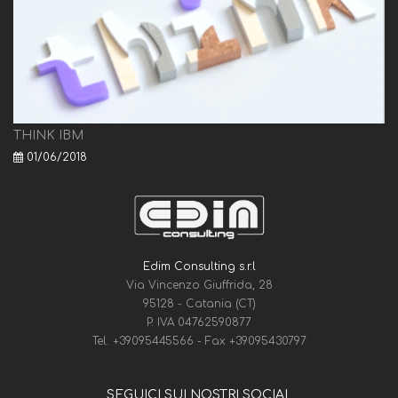
THINK IBM
01/06/2018
Edim Consulting s.r.l
Via Vincenzo Giuffrida, 28
95128 - Catania (CT)
P. IVA 04762590877
Tel.
+39095445566
- Fax
+39095430797
SEGUICI SUI NOSTRI SOCIAL