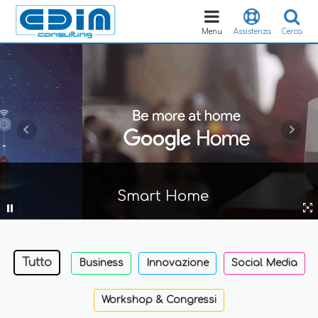
Toggle
navigation
Menu
Assistenza
Cerca
Smart Home
Tutto
Business
Innovazione
Social Media
Workshop & Congressi