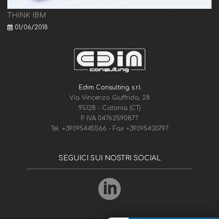
THINK IBM
01/06/2018
Edim Consulting s.r.l
Via Vincenzo Giuffrida, 28
95128 - Catania (CT)
P. IVA 04762590877
Tel.
+39095445566
- Fax
+39095430797
SEGUICI SUI NOSTRI SOCIAL