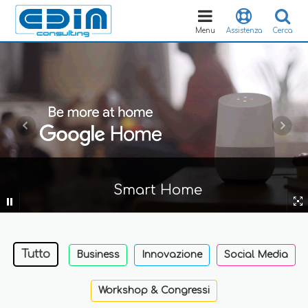
Toggle
navigation
Menu
Assistenza
Cerca
Smart Home
Tutto
Business
Innovazione
Social Media
Workshop & Congressi