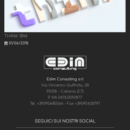
THINK IBM
01/06/2018
Edim Consulting s.r.l
Via Vincenzo Giuffrida, 28
95128 - Catania (CT)
P. IVA 04762590877
Tel.
+39095445566
- Fax
+39095430797
SEGUICI SUI NOSTRI SOCIAL