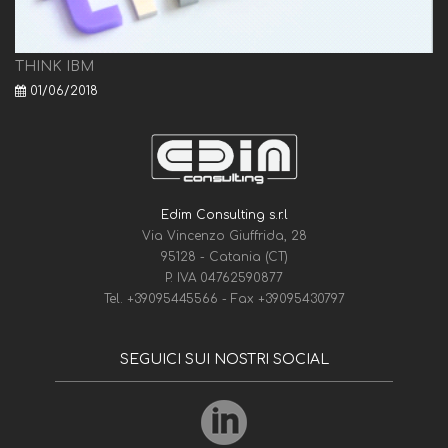
THINK IBM
01/06/2018
Edim Consulting s.r.l
Via Vincenzo Giuffrida, 28
95128 - Catania (CT)
P. IVA 04762590877
Tel.
+39095445566
- Fax
+39095430797
SEGUICI SUI NOSTRI SOCIAL