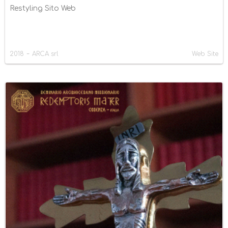
Restyling Sito Web
-
2018
ARCA srl
Web Site