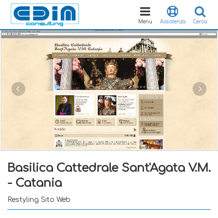
Toggle
navigation
Menu
Assistenza
Cerca
Basilica Cattedrale Sant'Agata V.M.
- Catania
Restyling Sito Web