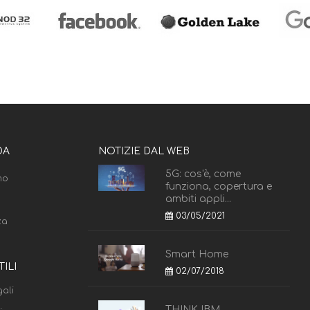
DA
NOTIZIE DAL WEB
5G: cos'è, come
mo
funziona, copertura e
ambiti appli...
03/05/2021
za
Smart Home
TILI
02/07/2018
ali
THINK IBM