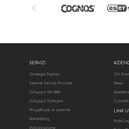
SERVIZI
AZIEN
Strategie Digitali
Chi Sia
Internet Service Provider
News
Sviluppo Siti Web
Assisten
Sviluppo Software
Contatti
Progetti per le aziende
LINK U
Advertising
Note Leg
Indicizzazione