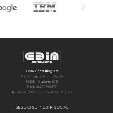
Edim Consulting s.r.l
Via Vincenzo Giuffrida, 28
95128 - Catania (CT)
P. IVA 04762590877
Tel.
+39095445566
- Fax
+39095430797
SEGUICI SUI NOSTRI SOCIAL