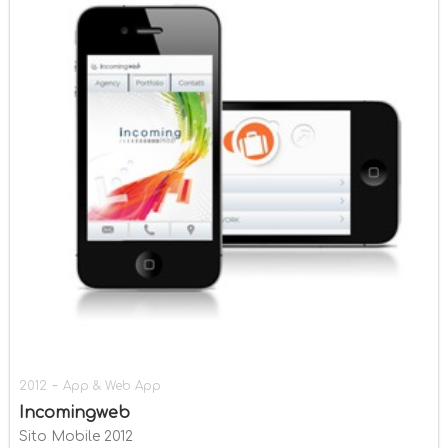
-
2012
App & Web App
Incomingweb
Sito Mobile 2012