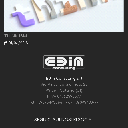
THINK IBM
01/06/2018
Edim Consulting s.r.l
Via Vincenzo Giuffrida, 28
95128 - Catania (CT)
P. IVA 04762590877
Tel.
+39095445566
- Fax
+39095430797
SEGUICI SUI NOSTRI SOCIAL