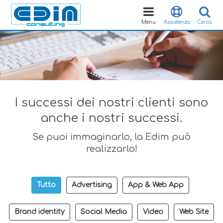
Toggle
navigation
Menu
Assistenza
Cerca
I successi dei nostri clienti sono
anche i nostri successi.
Se puoi immaginarlo, la Edim può
realizzarlo!
Tutto
Advertising
App & Web App
Brand identity
Social Media
Video
Web Site