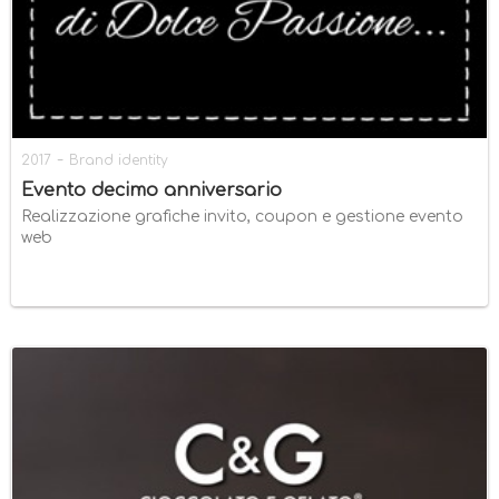
-
2017
Brand identity
Evento decimo anniversario
Realizzazione grafiche invito, coupon e gestione evento
web