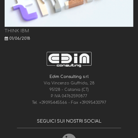
THINK IBM
01/06/2018
Edim Consulting s.r.l
Via Vincenzo Giuffrida, 28
95128 - Catania (CT)
P. IVA 04762590877
Tel.
+39095445566
- Fax
+39095430797
SEGUICI SUI NOSTRI SOCIAL