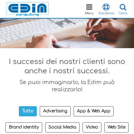
Toggle
navigation
Menu
Assistenza
Cerca
I successi dei nostri clienti sono
anche i nostri successi.
Se puoi immaginarlo, la Edim può
realizzarlo!
Tutto
Advertising
App & Web App
Brand identity
Social Media
Video
Web Site