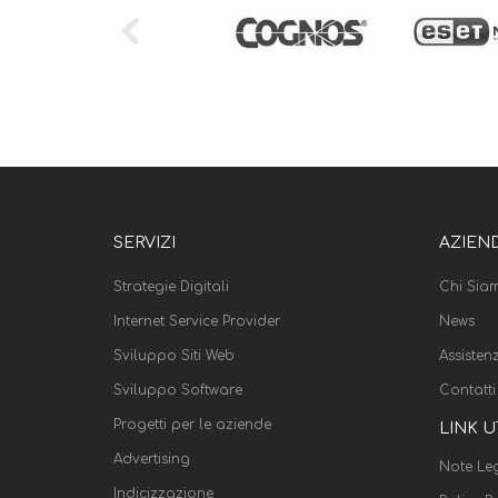
SERVIZI
AZIEN
Strategie Digitali
Chi Sia
Internet Service Provider
News
Sviluppo Siti Web
Assisten
Sviluppo Software
Contatti
Progetti per le aziende
LINK U
Advertising
Note Leg
Indicizzazione