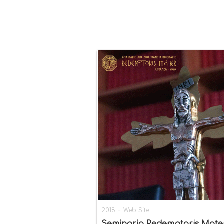
-
2018
Web Site