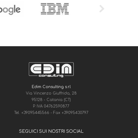
Edim Consulting s.r.l
Via Vincenzo Giuffrida, 28
95128 - Catania (CT)
P. IVA 04762590877
Tel.
+39095445566
- Fax
+39095430797
SEGUICI SUI NOSTRI SOCIAL