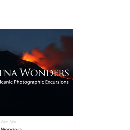
-
Web Site