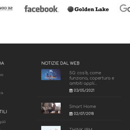
DA
NOTIZIE DAL WEB
5G: cos'è, come
mo
funziona, copertura e
ambiti appli...
03/05/2021
za
Smart Home
TILI
02/07/2018
ali
THINK IBM