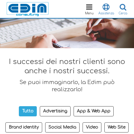
Toggle
navigation
Menu
Assistenza
Cerca
I successi dei nostri clienti sono
anche i nostri successi.
Se puoi immaginarlo, la Edim può
realizzarlo!
Tutto
Advertising
App & Web App
Brand identity
Social Media
Video
Web Site