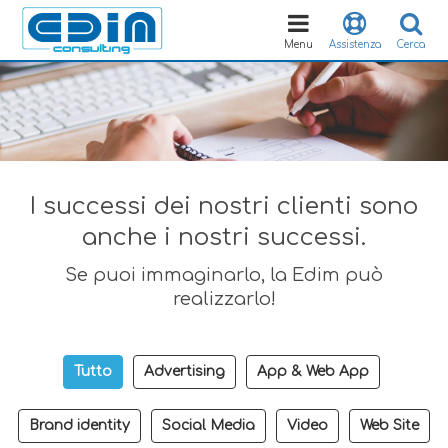
Toggle
navigation
Menu
Assistenza
Cerca
I successi dei nostri clienti sono
anche i nostri successi.
Se puoi immaginarlo, la Edim può
realizzarlo!
Tutto
Advertising
App & Web App
Brand identity
Social Media
Video
Web Site