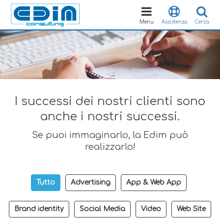
Toggle
navigation
Menu
Assistenza
Cerca
I successi dei nostri clienti sono
anche i nostri successi.
Se puoi immaginarlo, la Edim può
realizzarlo!
Tutto
Advertising
App & Web App
Brand identity
Social Media
Video
Web Site