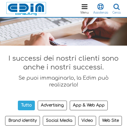
Toggle
navigation
Menu
Assistenza
Cerca
I successi dei nostri clienti sono
anche i nostri successi.
Se puoi immaginarlo, la Edim può
realizzarlo!
Tutto
Advertising
App & Web App
Brand identity
Social Media
Video
Web Site