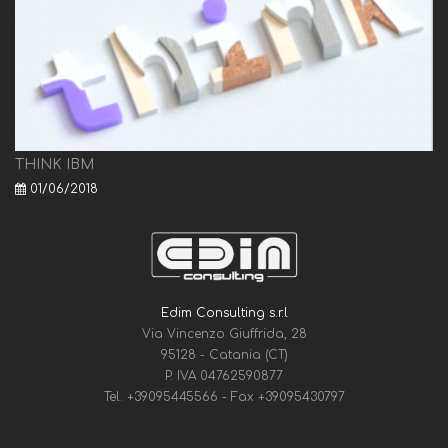
THINK IBM
01/06/2018
Edim Consulting s.r.l
Via Vincenzo Giuffrida, 28
95128 - Catania (CT)
P. IVA 04762590877
Tel.
+39095445566
- Fax
+39095430797