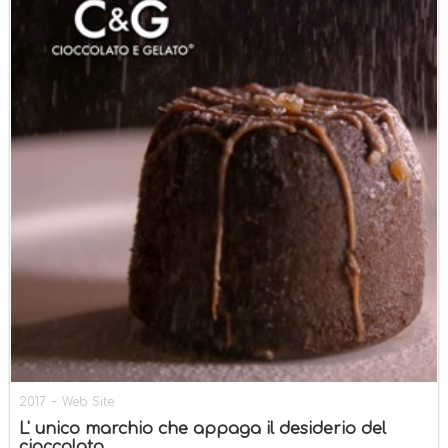
-
2017
Web Site
L' unico marchio che appaga il desiderio del
cioccolato.