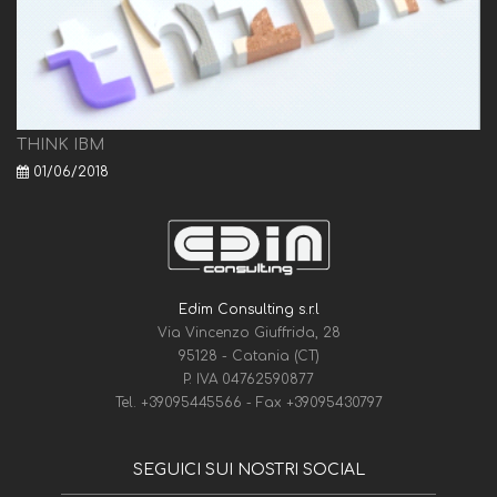
THINK IBM
01/06/2018
Edim Consulting s.r.l
Via Vincenzo Giuffrida, 28
95128 - Catania (CT)
P. IVA 04762590877
Tel.
+39095445566
- Fax
+39095430797
SEGUICI SUI NOSTRI SOCIAL