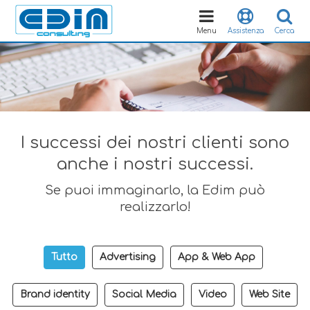
Toggle
navigation
Menu
Assistenza
Cerca
I successi dei nostri clienti sono
anche i nostri successi.
Se puoi immaginarlo, la Edim può
realizzarlo!
Tutto
Advertising
App & Web App
Brand identity
Social Media
Video
Web Site