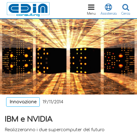
Toggle
navigation
Menu
Assistenza
Cerca
Innovazione
19/11/2014
IBM e NVIDIA
Realizzeranno i due supercomputer del futuro