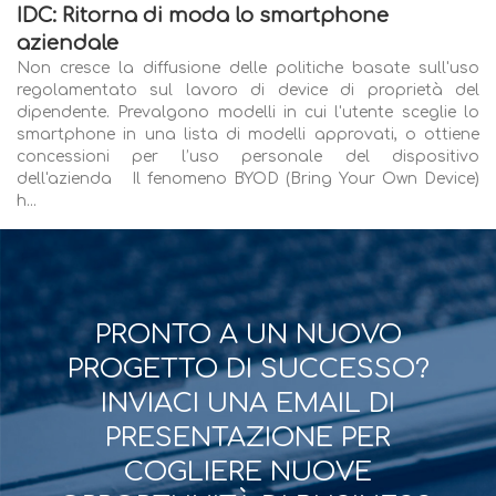
IDC: Ritorna di moda lo smartphone
aziendale
Non cresce la diffusione delle politiche basate sull'uso
regolamentato sul lavoro di device di proprietà del
dipendente. Prevalgono modelli in cui l'utente sceglie lo
smartphone in una lista di modelli approvati, o ottiene
concessioni per l’uso personale del dispositivo
dell'azienda Il fenomeno BYOD (Bring Your Own Device)
h...
PRONTO A UN NUOVO
PROGETTO DI SUCCESSO?
INVIACI UNA EMAIL DI
PRESENTAZIONE PER
COGLIERE NUOVE