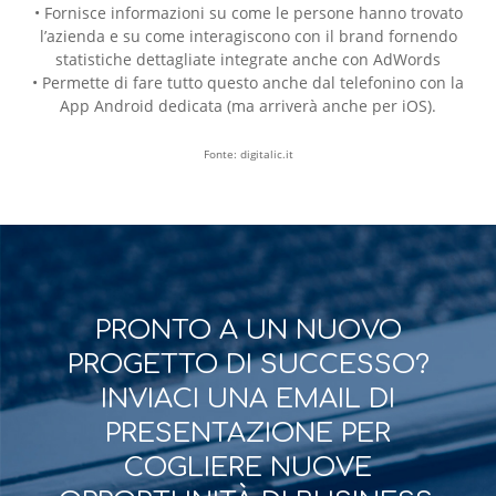
• Fornisce informazioni su come le persone hanno trovato
l’azienda e su come interagiscono con il brand fornendo
statistiche dettagliate integrate anche con AdWords
• Permette di fare tutto questo anche dal telefonino con la
App Android dedicata (ma arriverà anche per iOS).
Fonte: digitalic.it
PRONTO A UN NUOVO
PROGETTO DI SUCCESSO?
INVIACI UNA EMAIL DI
PRESENTAZIONE PER
COGLIERE NUOVE