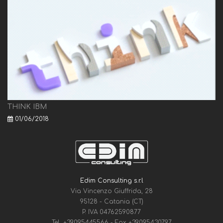
THINK IBM
01/06/2018
Edim Consulting s.r.l
Via Vincenzo Giuffrida, 28
95128 - Catania (CT)
P. IVA 04762590877
Tel.
+39095445566
- Fax
+39095430797