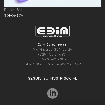
THINK IBM
01/06/2018
Edim Consulting s.r.l
Via Vincenzo Giuffrida, 28
95128 - Catania (CT)
P. IVA 04762590877
Tel.
+39095445566
- Fax
+39095430797
SEGUICI SUI NOSTRI SOCIAL