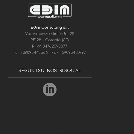
Edim Consulting s.r.l
Via Vincenzo Giuffrida, 28
95128 - Catania (CT)
P. IVA 04762590877
Tel.
+39095445566
- Fax
+39095430797
SEGUICI SUI NOSTRI SOCIAL