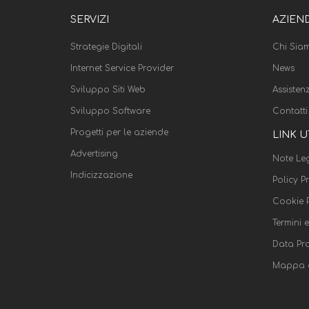
SERVIZI
AZIEN
Strategie Digitali
Chi Sia
Internet Service Provider
News
Sviluppo Siti Web
Assisten
Sviluppo Software
Contatti
Progetti per le aziende
LINK U
Advertising
Note Leg
Indicizzazione
Policy P
Cookie P
Termini 
Data Pr
Mappa d