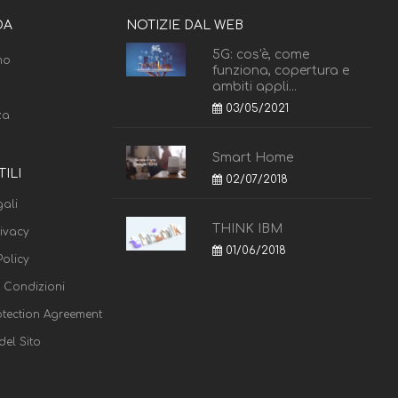
DA
NOTIZIE DAL WEB
5G: cos'è, come
mo
funziona, copertura e
ambiti appli...
03/05/2021
za
Smart Home
TILI
02/07/2018
ali
THINK IBM
rivacy
01/06/2018
olicy
e Condizioni
otection Agreement
el Sito