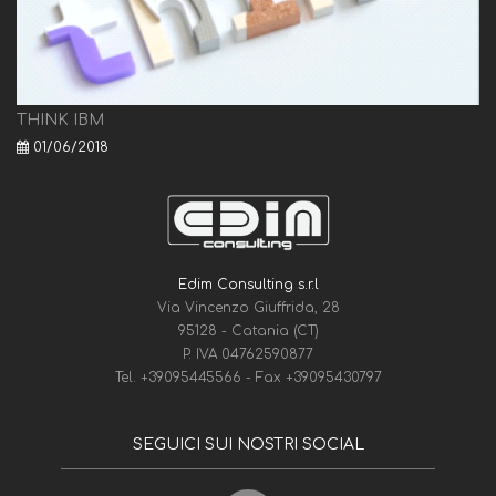
THINK IBM
01/06/2018
Edim Consulting s.r.l
Via Vincenzo Giuffrida, 28
95128 - Catania (CT)
P. IVA 04762590877
Tel.
+39095445566
- Fax
+39095430797
SEGUICI SUI NOSTRI SOCIAL