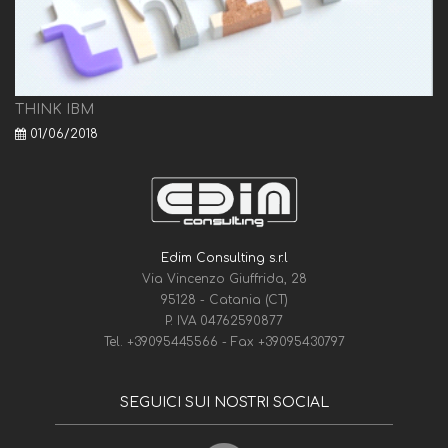
THINK IBM
01/06/2018
Edim Consulting s.r.l
Via Vincenzo Giuffrida, 28
95128 - Catania (CT)
P. IVA 04762590877
Tel.
+39095445566
- Fax
+39095430797
SEGUICI SUI NOSTRI SOCIAL