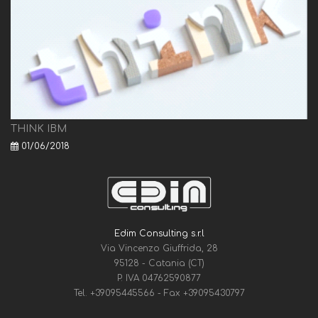
THINK IBM
01/06/2018
Edim Consulting s.r.l
Via Vincenzo Giuffrida, 28
95128 - Catania (CT)
P. IVA 04762590877
Tel.
+39095445566
- Fax
+39095430797