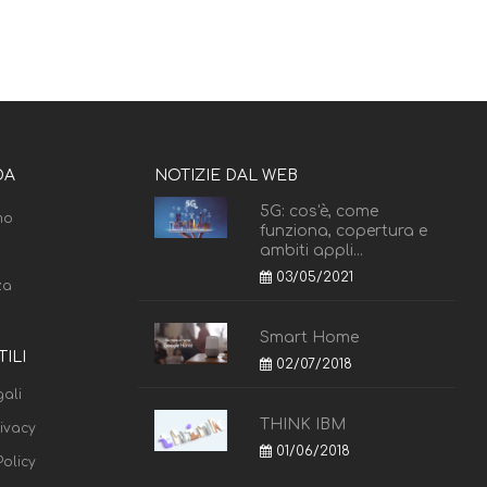
DA
NOTIZIE DAL WEB
5G: cos'è, come
mo
funziona, copertura e
ambiti appli...
03/05/2021
za
Smart Home
TILI
02/07/2018
ali
THINK IBM
rivacy
01/06/2018
olicy