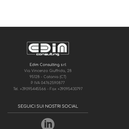
Edim Consulting s.r.l
Via Vincenzo Giuffrida, 28
95128 - Catania (CT)
P. IVA 04762590877
Tel.
+39095445566
- Fax
+39095430797
SEGUICI SUI NOSTRI SOCIAL