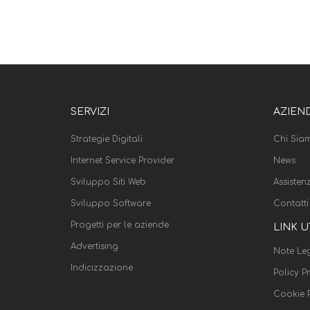
SERVIZI
AZIEN
Strategie Digitali
Chi Sia
Internet Service Provider
News
Sviluppo Siti Web
Assisten
Sviluppo Software
Contatti
Progetti per le aziende
LINK U
Advertising
Note Leg
Indicizzazione
Policy P
Cookie P