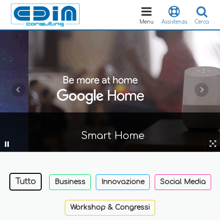
Toggle
navigation
Menu
Assistenza
Cerca
Smart Home
Tutto
Business
Innovazione
Social Media
Workshop & Congressi