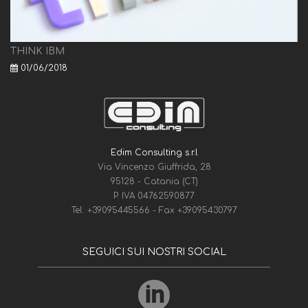
THINK IBM
01/06/2018
Edim Consulting s.r.l
Via Vincenzo Giuffrida, 28
95128 - Catania (CT)
P. IVA 04762590877
Tel.
+39095445566
- Fax
+39095430797
SEGUICI SUI NOSTRI SOCIAL