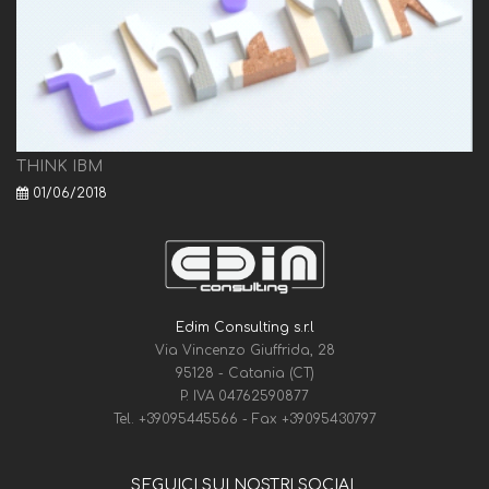
THINK IBM
01/06/2018
Edim Consulting s.r.l
Via Vincenzo Giuffrida, 28
95128 - Catania (CT)
P. IVA 04762590877
Tel.
+39095445566
- Fax
+39095430797
SEGUICI SUI NOSTRI SOCIAL