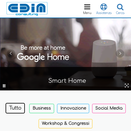
Toggle
navigation
Menu
Assistenza
Cerca
Smart Home
Tutto
Business
Innovazione
Social Media
Workshop & Congressi