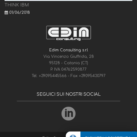
THINK IBM
01/06/2018
Edim Consulting s.r.l
Via Vincenzo Giuffrida, 28
95128 - Catania (CT)
P. IVA 04762590877
Tel.
+39095445566
- Fax
+39095430797
SEGUICI SUI NOSTRI SOCIAL