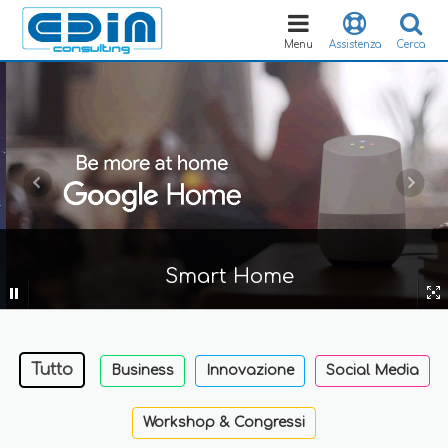
Toggle
navigation
Menu
Assistenza
Cerca
Smart Home
Tutto
Business
Innovazione
Social Media
Workshop & Congressi