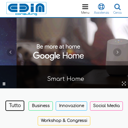
Toggle
navigation
Menu
Assistenza
Cerca
Smart Home
Tutto
Business
Innovazione
Social Media
Workshop & Congressi