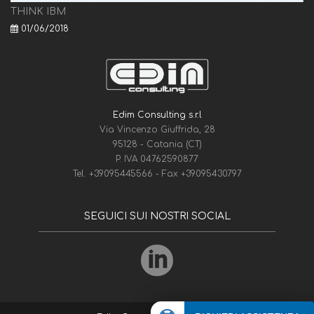
THINK IBM
01/06/2018
Edim Consulting s.r.l
Via Vincenzo Giuffrida, 28
95128 - Catania (CT)
P. IVA 04762590877
Tel.
+39095445566
- Fax
+39095430797
SEGUICI SUI NOSTRI SOCIAL