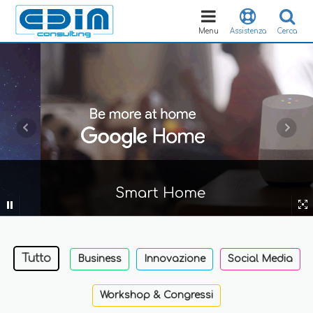
Toggle
navigation
Menu
Assistenza
Cerca
Smart Home
Tutto
Business
Innovazione
Social Media
Workshop & Congressi