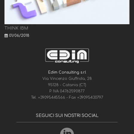
THINK IBM
01/06/2018
Edim Consulting s.r.l
Via Vincenzo Giuffrida, 28
95128 - Catania (CT)
P. IVA 04762590877
Tel.
+39095445566
- Fax
+39095430797
SEGUICI SUI NOSTRI SOCIAL