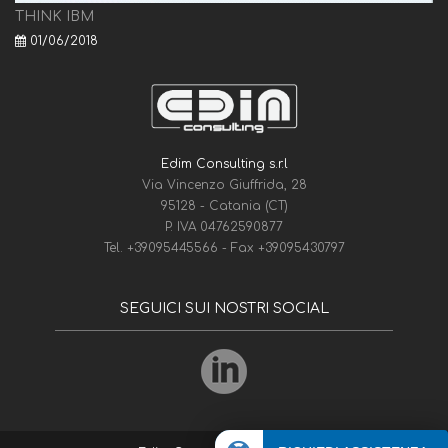
THINK IBM
01/06/2018
Edim Consulting s.r.l
Via Vincenzo Giuffrida, 28
95128 - Catania (CT)
P. IVA 04762590877
Tel.
+39095445566
- Fax
+39095430797
SEGUICI SUI NOSTRI SOCIAL