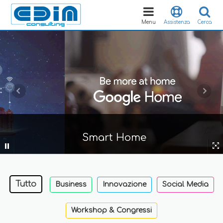
Toggle
navigation
Menu
Assistenza
Cerca
Smart Home
Tutto
Business
Innovazione
Social Media
Workshop & Congressi