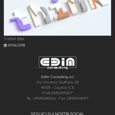
THINK IBM
01/06/2018
Edim Consulting s.r.l
Via Vincenzo Giuffrida, 28
95128 - Catania (CT)
P. IVA 04762590877
Tel.
+39095445566
- Fax
+39095430797
SEGUICI SUI NOSTRI SOCIAL