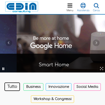
Toggle
navigation
Menu
Assistenza
Cerca
Smart Home
Tutto
Business
Innovazione
Social Media
Workshop & Congressi