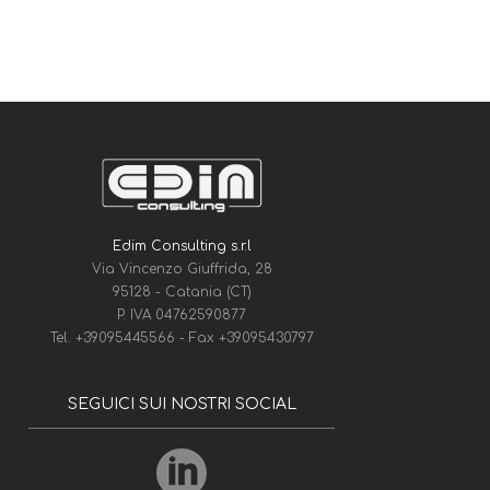
Edim Consulting s.r.l
Via Vincenzo Giuffrida, 28
95128 - Catania (CT)
P. IVA 04762590877
Tel.
+39095445566
- Fax
+39095430797
SEGUICI SUI NOSTRI SOCIAL