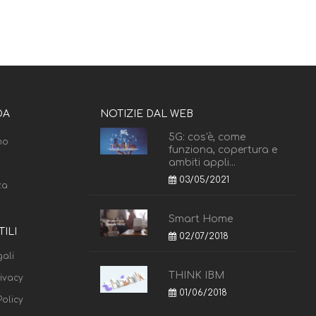
DA
NOTIZIE DAL WEB
5G: cos'è, come
mo
funziona, copertura e
ambiti appli...
03/05/2021
za
Smart Home
TILI
02/07/2018
ali
THINK IBM
rivacy
01/06/2018
olicy