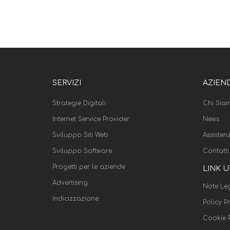
SERVIZI
AZIEN
Strategie Digitali
Chi Sia
Internet Service Provider
News
Sviluppo Siti Web
Assisten
Sviluppo Software
Contatti
Progetti per le aziende
LINK U
Advertising
Note Leg
Indicizzazione
Policy P
Cookie P