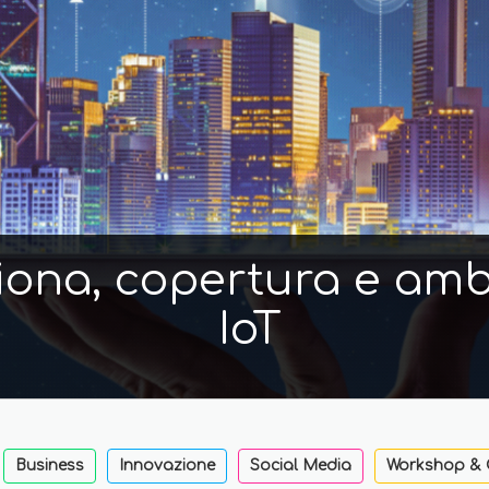
iona, copertura e ambi
IoT
Business
Innovazione
Social Media
Workshop & 