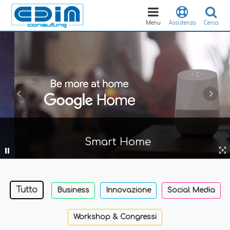
Toggle
navigation
Menu
Assistenza
Cerca
Smart Home
Tutto
Business
Innovazione
Social Media
Workshop & Congressi