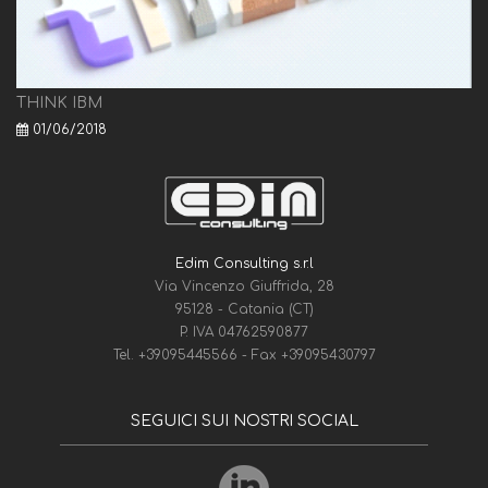
THINK IBM
01/06/2018
Edim Consulting s.r.l
Via Vincenzo Giuffrida, 28
95128 - Catania (CT)
P. IVA 04762590877
Tel.
+39095445566
- Fax
+39095430797
SEGUICI SUI NOSTRI SOCIAL