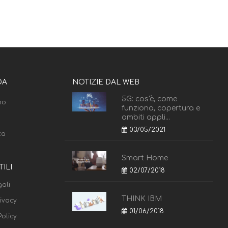
DA
NOTIZIE DAL WEB
5G: cos'è, come
mo
funziona, copertura e
ambiti appli...
03/05/2021
za
Smart Home
TILI
02/07/2018
ali
THINK IBM
rivacy
01/06/2018
olicy