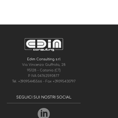
Edim Consulting s.r.l
Via Vincenzo Giuffrida, 28
95128 - Catania (CT)
P. IVA 04762590877
Tel.
+39095445566
- Fax
+39095430797
SEGUICI SUI NOSTRI SOCIAL