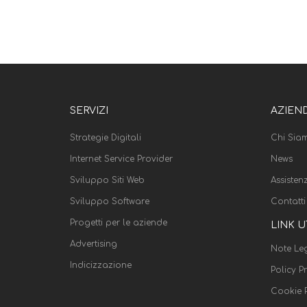
SERVIZI
AZIEN
Strategie Digitali
Chi Sia
Internet Service Provider
News
Sviluppo Siti Web
Assisten
Sviluppo Software
Contatti
Progetti per le aziende
LINK U
Advertising
Note Leg
Indicizzazione
Policy P
Cookie P