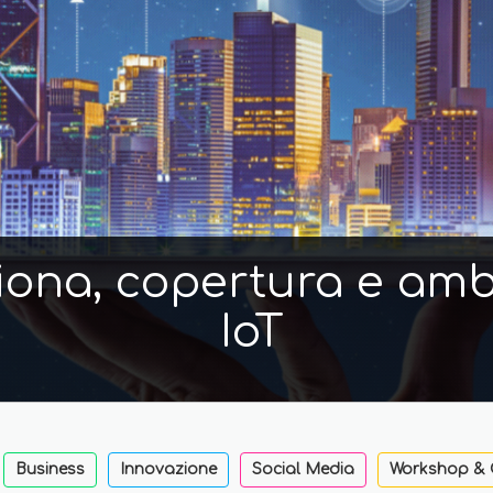
iona, copertura e ambi
IoT
Business
Innovazione
Social Media
Workshop & 