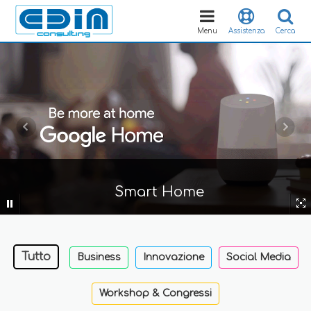
Toggle
navigation
Menu
Assistenza
Cerca
Smart Home
Tutto
Business
Innovazione
Social Media
Workshop & Congressi