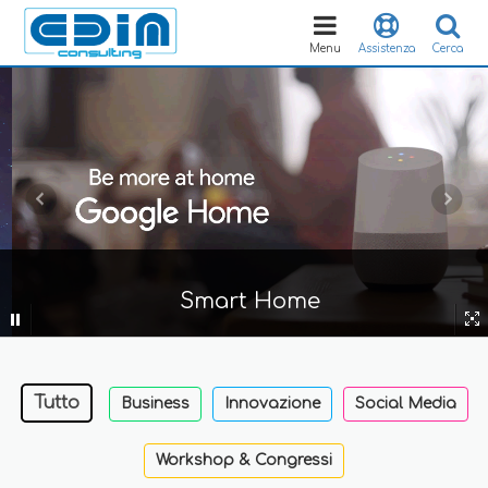
Toggle
navigation
Menu
Assistenza
Cerca
Smart Home
Tutto
Business
Innovazione
Social Media
Workshop & Congressi