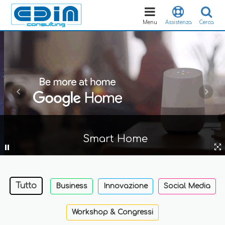
Toggle
navigation
Menu
Assistenza
Cerca
Smart Home
Tutto
Business
Innovazione
Social Media
Workshop & Congressi